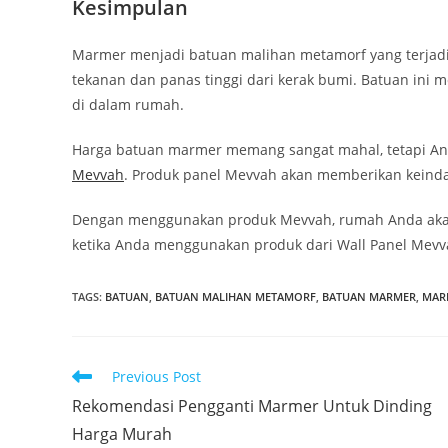
Kesimpulan
Marmer menjadi batuan malihan metamorf yang terjadi k
tekanan dan panas tinggi dari kerak bumi. Batuan in
di dalam rumah.
Harga batuan marmer memang sangat mahal, tetapi An
Mevvah
. Produk panel Mevvah akan memberikan keind
Dengan menggunakan produk Mevvah, rumah Anda akan 
ketika Anda menggunakan produk dari Wall Panel Mevva
TAGS
:
BATUAN
,
BATUAN MALIHAN METAMORF
,
BATUAN MARMER
,
MAR
Read
Previous Post
more
Rekomendasi Pengganti Marmer Untuk Dinding
articles
Harga Murah