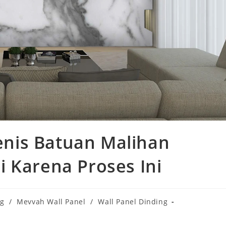
nis Batuan Malihan
 Karena Proses Ini
og
/
Mevvah Wall Panel
/
Wall Panel Dinding
ry: