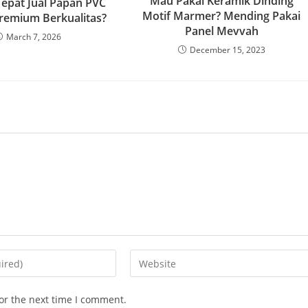
Mau Pakai Keramik Dinding
epat Jual Papan PVC
Motif Marmer? Mending Pakai
remium Berkualitas?
Panel Mevvah
March 7, 2026
December 15, 2023
Enter
your
website
or the next time I comment.