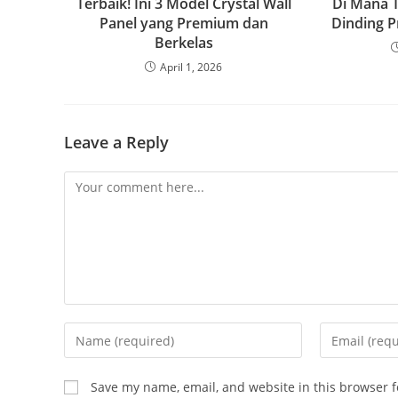
Terbaik! Ini 3 Model Crystal Wall
Di Mana T
Panel yang Premium dan
Dinding P
Berkelas
April 1, 2026
Leave a Reply
Comment
Enter
Enter
your
your
name
email
Save my name, email, and website in this browser f