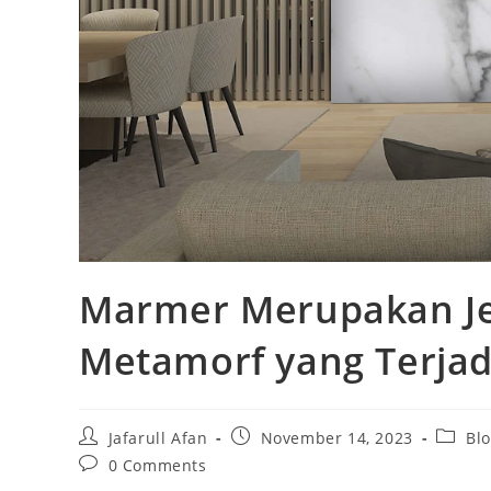
Marmer Merupakan Je
Metamorf yang Terjadi
Post
Post
Post
Jafarull Afan
November 14, 2023
Bl
author:
published:
catego
Post
0 Comments
comments: