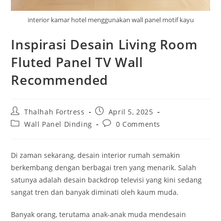
interior kamar hotel menggunakan wall panel motif kayu
Inspirasi Desain Living Room
Fluted Panel TV Wall
Recommended
Post
Post
Thalhah Fortress
April 5, 2025
author:
published:
Post
Post
Wall Panel Dinding
0 Comments
category:
comments:
Di zaman sekarang, desain interior rumah semakin
berkembang dengan berbagai tren yang menarik. Salah
satunya adalah desain backdrop televisi yang kini sedang
sangat tren dan banyak diminati oleh kaum muda.
Banyak orang, terutama anak-anak muda mendesain