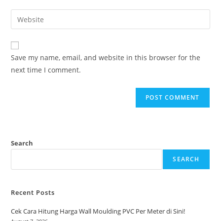
username
email
Enter
to
address
your
comment
to
website
comment
URL
Save my name, email, and website in this browser for the
(optional)
next time I comment.
Search
SEARCH
Recent Posts
Cek Cara Hitung Harga Wall Moulding PVC Per Meter di Sini!