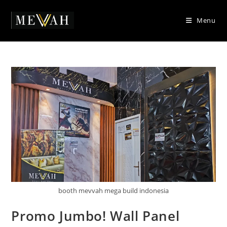
Skip
to
Menu
content
booth mevvah mega build indonesia
Promo Jumbo! Wall Panel