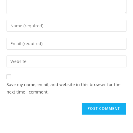
Enter
your
name
Enter
or
your
username
email
Enter
to
address
your
comment
to
website
comment
URL
Save my name, email, and website in this browser for the
(optional)
next time I comment.