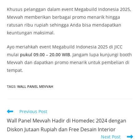
Khusus pelanggan dalam event Megabuild Indonesia 2025,
Mevvah memberikan berbagai promo menarik hingga
ratusan ribu rupiah sehingga Anda bisa mendapatkan
keuntungan maksimal.
Ayo meriahkah event Megabuild Indonesia 2025 di JICC
mulai
pukul 09.00 – 20.00 WIB
. Jangam lupa kunjungi booth
Mevvah dan dapatkan promo menarik untuk pembelian di
tempat.
TAGS
:
WALL PANEL MEVVAH
Read
Previous Post
more
Wall Panel Mevvah Hadir di Homedec 2024 dengan
articles
Diskon Jutaan Rupiah dan Free Desain Interior
Next Post