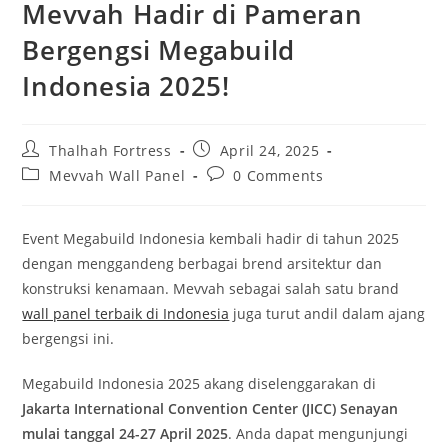
Mevvah Hadir di Pameran
Bergengsi Megabuild
Indonesia 2025!
Post
Post
Thalhah Fortress
April 24, 2025
author:
published:
Post
Post
Mevvah Wall Panel
0 Comments
category:
comments:
Event Megabuild Indonesia kembali hadir di tahun 2025
dengan menggandeng berbagai brend arsitektur dan
konstruksi kenamaan. Mevvah sebagai salah satu brand
wall panel terbaik di Indonesia
juga turut andil dalam ajang
bergengsi ini.
Megabuild Indonesia 2025 akang diselenggarakan di
Jakarta International Convention Center (JICC) Senayan
mulai tanggal 24-27 April 2025
. Anda dapat mengunjungi