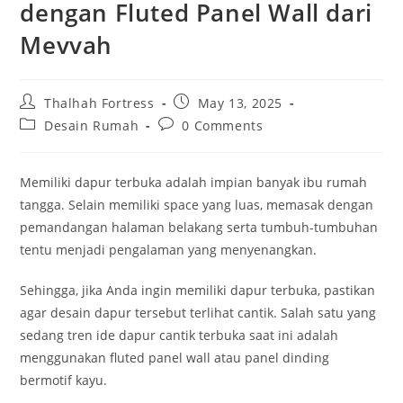
dengan Fluted Panel Wall dari
Mevvah
Post
Post
Thalhah Fortress
May 13, 2025
author:
published:
Post
Post
Desain Rumah
0 Comments
category:
comments:
Memiliki dapur terbuka adalah impian banyak ibu rumah
tangga. Selain memiliki space yang luas, memasak dengan
pemandangan halaman belakang serta tumbuh-tumbuhan
tentu menjadi pengalaman yang menyenangkan.
Sehingga, jika Anda ingin memiliki dapur terbuka, pastikan
agar desain dapur tersebut terlihat cantik. Salah satu yang
sedang tren ide dapur cantik terbuka saat ini adalah
menggunakan fluted panel wall atau panel dinding
bermotif kayu.