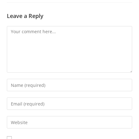
Leave a Reply
Comment
Enter
your
name
Enter
or
your
username
email
Enter
to
address
your
comment
to
website