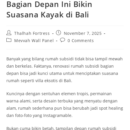
Bagian Depan Ini Bikin
Suasana Kayak di Bali
Post
Post
Thalhah Fortress
November 7, 2025
author:
published:
Post
Post
Mevvah Wall Panel
0 Comments
category:
comments:
Banyak yang bilang rumah subsidi tidak bisa tampil mewah
dan berkelas. Faktanya, renovasi rumah subsidi bagian
depan bisa jadi kunci utama untuk menciptakan suasana
rumah seperti villa eksotis di Bali.
Kuncinya dengan sentuhan elemen tropis, permainan
warna alami, serta desain terbuka yang menyatu dengan
alam, rumah sederhana pun bisa berubah jadi spot healing
dan foto-foto yang Instagramable.
Bukan cuma bikin betah, tampilan depan rumah subsidi