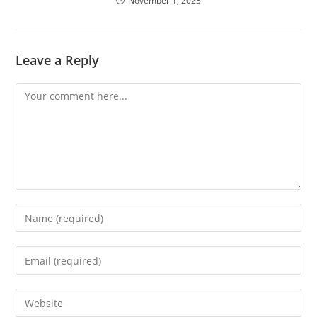
November 1, 2023
Leave a Reply
Comment
Enter
your
name
Enter
or
your
username
email
Enter
to
address
your