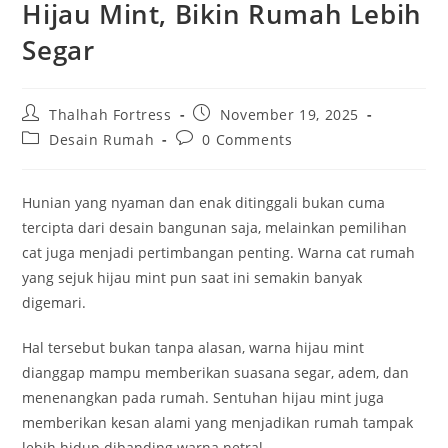
Hijau Mint, Bikin Rumah Lebih
Segar
Post
Post
Thalhah Fortress
November 19, 2025
author:
published:
Post
Post
Desain Rumah
0 Comments
category:
comments:
Hunian yang nyaman dan enak ditinggali bukan cuma
tercipta dari desain bangunan saja, melainkan pemilihan
cat juga menjadi pertimbangan penting. Warna cat rumah
yang sejuk hijau mint pun saat ini semakin banyak
digemari.
Hal tersebut bukan tanpa alasan, warna hijau mint
dianggap mampu memberikan suasana segar, adem, dan
menenangkan pada rumah. Sentuhan hijau mint juga
memberikan kesan alami yang menjadikan rumah tampak
lebih hidup dibanding warna netral.