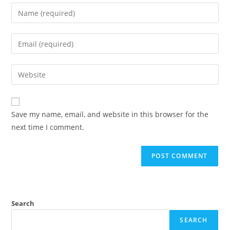
Enter
your
name
Enter
or
your
username
email
Enter
to
address
your
comment
to
website
comment
URL
Save my name, email, and website in this browser for the
(optional)
next time I comment.
Search
SEARCH