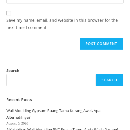
your
comment
to
website
comment
URL
Save my name, email, and website in this browser for the
(optional)
next time I comment.
Search
SEARCH
Recent Posts
Wall Moulding Gypsum Ruang Tamu Kurang Awet, Apa
Alternatifnya?
August 6, 2026
5 Kelebihan Wall Moulding PVC Ruang Tamu, Anda Wajib Pasang!