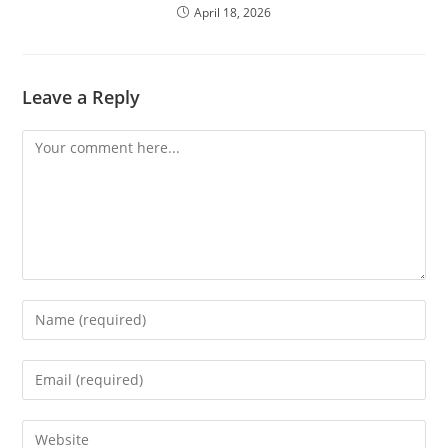
April 18, 2026
Leave a Reply
Comment
Enter
your
name
Enter
or
your
username
email
Enter
to
address