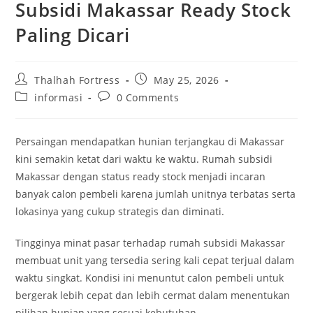
Subsidi Makassar Ready Stock
Paling Dicari
Post
Post
Thalhah Fortress
May 25, 2026
author:
published:
Post
Post
informasi
0 Comments
category:
comments:
Persaingan mendapatkan hunian terjangkau di Makassar
kini semakin ketat dari waktu ke waktu. Rumah subsidi
Makassar dengan status ready stock menjadi incaran
banyak calon pembeli karena jumlah unitnya terbatas serta
lokasinya yang cukup strategis dan diminati.
Tingginya minat pasar terhadap rumah subsidi Makassar
membuat unit yang tersedia sering kali cepat terjual dalam
waktu singkat. Kondisi ini menuntut calon pembeli untuk
bergerak lebih cepat dan lebih cermat dalam menentukan
pilihan hunian yang sesuai kebutuhan.