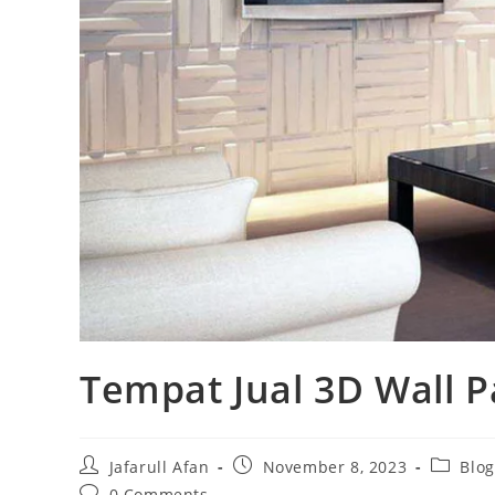
Tempat Jual 3D Wall 
Post
Post
Post
Jafarull Afan
November 8, 2023
Blog
author:
published:
category
Post
0 Comments