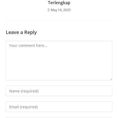
Terlengkap
May 14, 2025
Leave a Reply
Comment
Enter
your
name
Enter
or
your
username
email