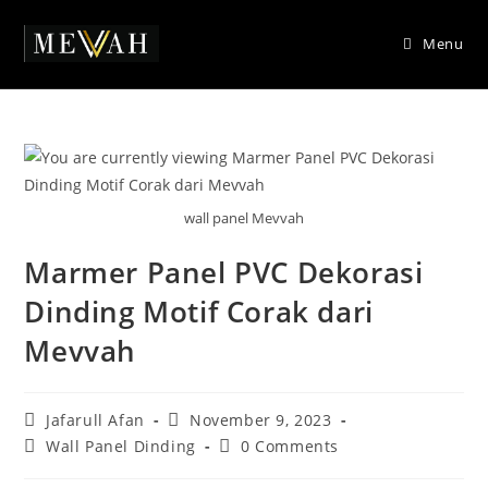
Skip
to
Menu
content
wall panel Mevvah
Marmer Panel PVC Dekorasi
Dinding Motif Corak dari
Mevvah
Post
Post
Jafarull Afan
November 9, 2023
author:
published:
Post
Post
Wall Panel Dinding
0 Comments
category:
comments: