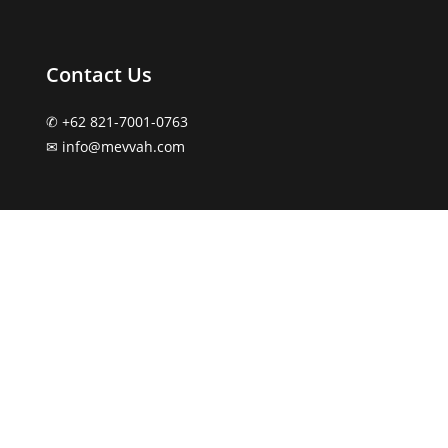
Contact Us
✆ +62 821-7001-0763
✉︎ info@mevvah.com
Showroom
Tangerang | Surabaya | Solo | Palembang |
Lampung | Pekanbaru | Kendari | Makassar |
Balikpapan | Medan | Bali | Bandung | Manado |
Pontianak | Palu | Banjarmasin | Sorong | Cirebon
Copyright 2026 | Mevvah Wall Panel