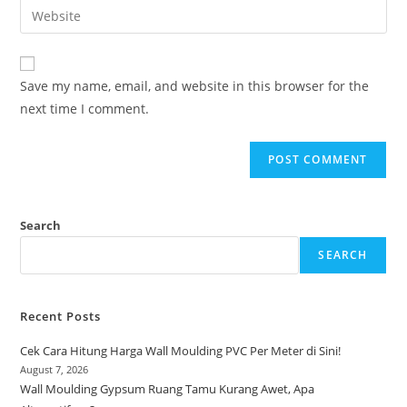
Enter
to
address
your
comment
to
website
comment
URL
Save my name, email, and website in this browser for the
(optional)
next time I comment.
Search
SEARCH
Recent Posts
Cek Cara Hitung Harga Wall Moulding PVC Per Meter di Sini!
August 7, 2026
Wall Moulding Gypsum Ruang Tamu Kurang Awet, Apa