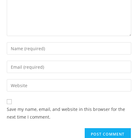
Enter
your
name
Enter
or
your
username
email
Enter
to
address
your
comment
to
website
comment
URL
Save my name, email, and website in this browser for the
(optional)
next time I comment.