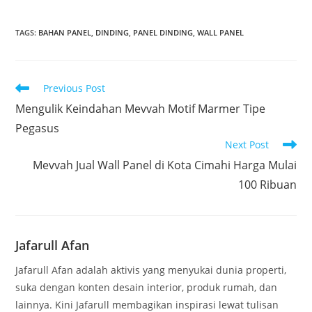
TAGS
:
BAHAN PANEL
,
DINDING
,
PANEL DINDING
,
WALL PANEL
Read
Previous Post
more
Mengulik Keindahan Mevvah Motif Marmer Tipe
articles
Pegasus
Next Post
Mevvah Jual Wall Panel di Kota Cimahi Harga Mulai
100 Ribuan
Jafarull Afan
Jafarull Afan adalah aktivis yang menyukai dunia properti,
suka dengan konten desain interior, produk rumah, dan
lainnya. Kini Jafarull membagikan inspirasi lewat tulisan