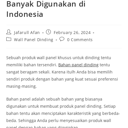
Banyak Digunakan di
Indonesia
Post
Post
Jafarull Afan
February 26, 2024
author:
published:
Post
Post
Wall Panel Dinding
0 Comments
category:
comments:
Sebuah produk wall panel khusus untuk dinding tentu
memiliki bahan tersendiri.
Bahan panel dinding
tentu
sangat beragam sekali. Karena itulh Anda bisa memilih
sendiri produk dengan bahan yang kuat sesuai preferensi
masing-masing.
Bahan panel adalah sebuah bahan yang biasanya
digunakan untuk membuat produk panel dinding. Setiap
bahan tentu akan menciptakan karakteristik yang berbeda-
beda. Sehingga Anda perlu menyesuaikan produk wall
panel dengan bahan yang diinginkan.