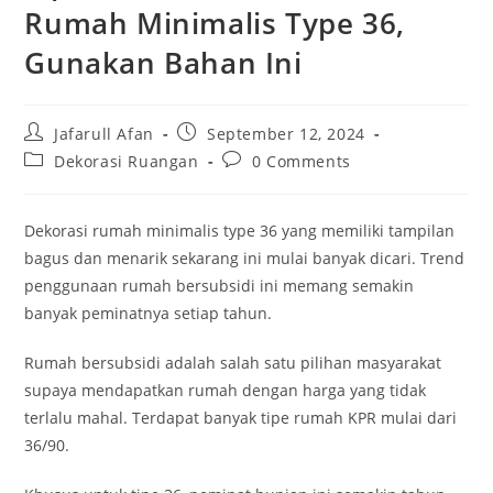
Rumah Minimalis Type 36,
Gunakan Bahan Ini
Post
Post
Jafarull Afan
September 12, 2024
author:
published:
Post
Post
Dekorasi Ruangan
0 Comments
category:
comments:
Dekorasi rumah minimalis type 36 yang memiliki tampilan
bagus dan menarik sekarang ini mulai banyak dicari. Trend
penggunaan rumah bersubsidi ini memang semakin
banyak peminatnya setiap tahun.
Rumah bersubsidi adalah salah satu pilihan masyarakat
supaya mendapatkan rumah dengan harga yang tidak
terlalu mahal. Terdapat banyak tipe rumah KPR mulai dari
36/90.