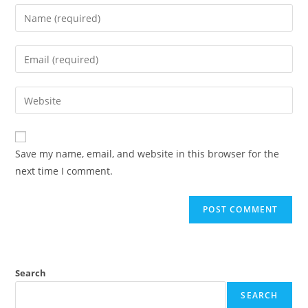
Enter
your
name
Enter
or
your
username
email
Enter
to
address
your
comment
to
website
comment
URL
Save my name, email, and website in this browser for the
(optional)
next time I comment.
Search
SEARCH