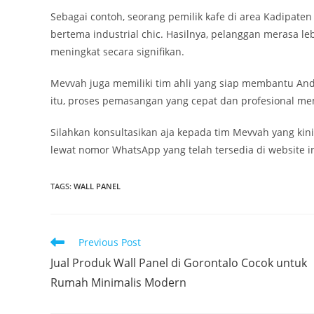
Sebagai contoh, seorang pemilik kafe di area Kadipat
bertema industrial chic. Hasilnya, pelanggan merasa le
meningkat secara signifikan.
Mevvah juga memiliki tim ahli yang siap membantu And
itu, proses pemasangan yang cepat dan profesional mem
Silahkan konsultasikan aja kepada tim Mevvah yang kin
lewat nomor WhatsApp yang telah tersedia di website in
TAGS
:
WALL PANEL
Read
Previous Post
more
Jual Produk Wall Panel di Gorontalo Cocok untuk
articles
Rumah Minimalis Modern