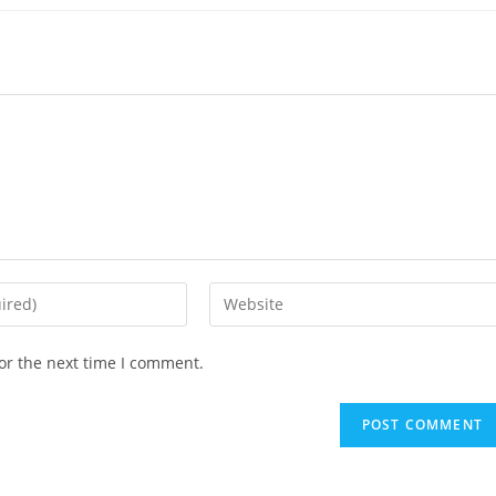
Enter
your
website
or the next time I comment.
URL
(optional)