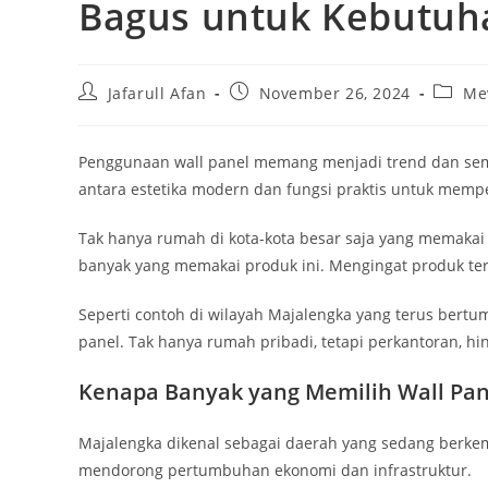
Bagus untuk Kebutuh
Post
Post
Post
Jafarull Afan
November 26, 2024
Me
author:
published:
catego
Penggunaan wall panel memang menjadi trend dan sem
antara estetika modern dan fungsi praktis untuk mempe
Tak hanya rumah di kota-kota besar saja yang memakai 
banyak yang memakai produk ini. Mengingat produk terse
Seperti contoh di wilayah Majalengka yang terus bert
panel. Tak hanya rumah pribadi, tetapi perkantoran, hi
Kenapa Banyak yang Memilih Wall Pan
Majalengka dikenal sebagai daerah yang sedang berkem
mendorong pertumbuhan ekonomi dan infrastruktur.