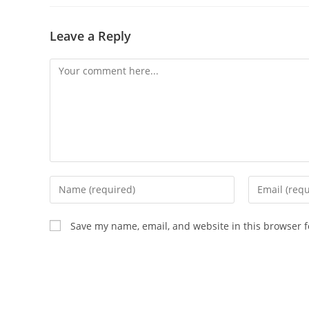
Leave a Reply
Comment
Enter
Enter
your
your
name
email
Save my name, email, and website in this browser f
or
address
username
to
to
comment
comment