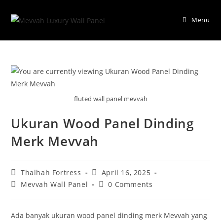
Skip
to
Menu
content
fluted wall panel mevvah
Ukuran Wood Panel Dinding
Merk Mevvah
Post
Post
Thalhah Fortress
April 16, 2025
author:
published:
Post
Post
Mevvah Wall Panel
0 Comments
category:
comments:
Ada banyak ukuran wood panel dinding merk Mevvah yang