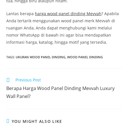
tua, hingga biru ataupun hitam.
Lantas berapa
harga wood panel dinding Mevvah
? Apabila
Anda tertarik menggunakan wood panel merk Mevvah di
ruangan Anda, Anda dapat menghubungi kami melalui
nomor WhatsApp di bawah ini agar bisa mendapatkan
informasi harga, katalog, hingga motif yang tersedia.
TAGS
:
UKURAN WOOD PANEL DINDING
,
WOOD PANEL DINDING
Read
Previous Post
more
Berapa Harga Wood Panel Dinding Mevvah Luxury
articles
Wall Panel?
YOU MIGHT ALSO LIKE