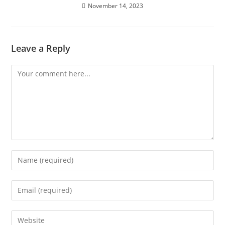
November 14, 2023
Leave a Reply
Comment
Enter
your
name
Enter
or
your
username
email
Enter
to
address