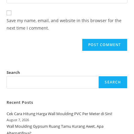
your
comment
to
website
comment
URL
Save my name, email, and website in this browser for the
(optional)
next time I comment.
Search
SEARCH
Recent Posts
Cek Cara Hitung Harga Wall Moulding PVC Per Meter di Sini!
August 7, 2026
Wall Moulding Gypsum Ruang Tamu Kurang Awet, Apa
Alternatifnya?