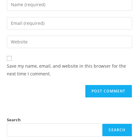
Enter
your
name
Enter
or
your
username
email
Enter
to
address
your
comment
to
website
comment
URL
Save my name, email, and website in this browser for the
(optional)
next time I comment.
Search
SEARCH