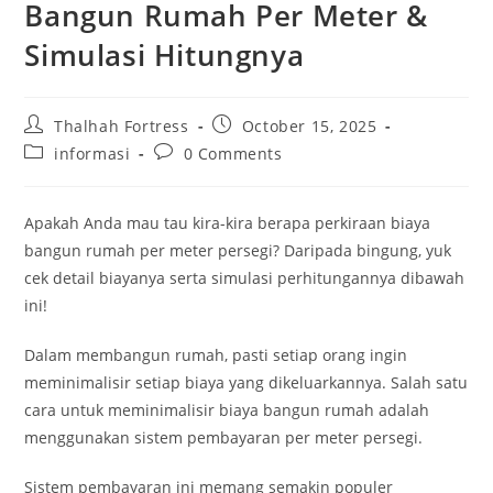
Bangun Rumah Per Meter &
Simulasi Hitungnya
Post
Post
Thalhah Fortress
October 15, 2025
author:
published:
Post
Post
informasi
0 Comments
category:
comments:
Apakah Anda mau tau kira-kira berapa perkiraan biaya
bangun rumah per meter persegi? Daripada bingung, yuk
cek detail biayanya serta simulasi perhitungannya dibawah
ini!
Dalam membangun rumah, pasti setiap orang ingin
meminimalisir setiap biaya yang dikeluarkannya. Salah satu
cara untuk meminimalisir biaya bangun rumah adalah
menggunakan sistem pembayaran per meter persegi.
Sistem pembayaran ini memang semakin populer