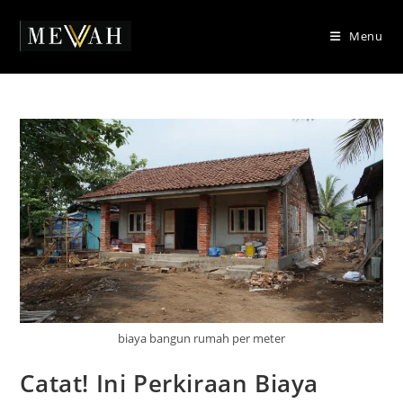
Skip
to
Menu
content
biaya bangun rumah per meter
Catat! Ini Perkiraan Biaya