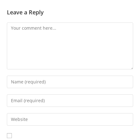
Leave a Reply
Comment
Enter
your
name
Enter
or
your
username
email
Enter
to
address
your
comment
to
website
comment