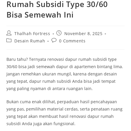
Rumah Subsidi Type 30/60
Bisa Semewah Ini
Post
Post
Thalhah Fortress
November 8, 2025
author:
published:
Post
Post
Desain Rumah
0 Comments
category:
comments:
Baru tahu? Ternyata renovasi dapur rumah subsidi type
30/60 bisa jadi semewah dapur di apartemen bintang lima.
Jangan remehkan ukuran mungil, karena dengan desain
yang tepat, dapur rumah subsidi Anda bisa jadi tempat
yang paling nyaman di antara ruangan lain.
Bukan cuma enak dilihat, perpaduan hasil pencahayaan
yang pas, pemilihan material cerdas, serta penataan ruang
yang tepat akan membuat hasil renovasi dapur rumah
subsidi Anda juga akan fungsional.