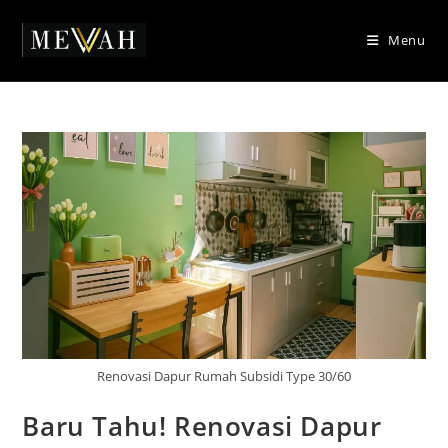
Skip
to
Menu
content
Renovasi Dapur Rumah Subsidi Type 30/60
Baru Tahu! Renovasi Dapur