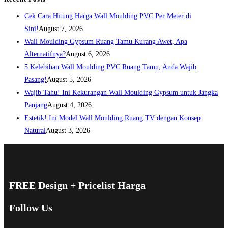
Cek Cara Hitung Harga Wall Moulding PVC Per Meter di
Sini!
August 7, 2026
Wall Moulding Gypsum Ruang Tamu Kurang Awet, Apa
Alternatifnya?
August 6, 2026
5 Kelebihan Wall Moulding PVC Ruang Tamu, Anda Wajib
Pasang!
August 5, 2026
Wajib Tahu! Ini Kekurangan Wall Moulding Gypsum untuk Jangka
Panjang
August 4, 2026
Estetik! Ini Model Wall Moulding Ruang TV dengan Konsep
Natural
August 3, 2026
FREE Design + Pricelist Harga
Follow Us