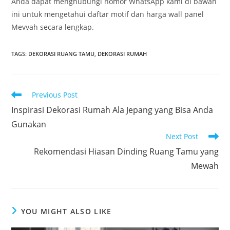
Anda dapat menghubungi nomor WhatsApp kami di bawah
ini untuk mengetahui daftar motif dan harga wall panel
Mevvah secara lengkap.
TAGS
:
DEKORASI RUANG TAMU
,
DEKORASI RUMAH
Read
Previous Post
more
Inspirasi Dekorasi Rumah Ala Jepang yang Bisa Anda
articles
Gunakan
Next Post
Rekomendasi Hiasan Dinding Ruang Tamu yang
Mewah
YOU MIGHT ALSO LIKE