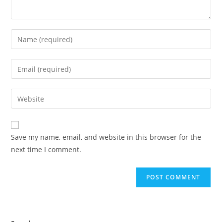
Enter
your
name
Enter
or
your
username
email
Enter
to
address
your
comment
to
website
comment
URL
Save my name, email, and website in this browser for the
(optional)
next time I comment.