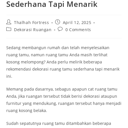
Sederhana Tapi Menarik
Post
Post
Thalhah Fortress
April 12, 2025
author:
published:
Post
Post
Dekorasi Ruangan
0 Comments
category:
comments:
Sedang membangun rumah dan telah menyelesaikan
ruang tamu, namun ruang tamu Anda masih terlihat
kosong melompong? Anda perlu melirik beberapa
rekomendasi dekorasi ruang tamu sederhana tapi menarik
ini.
Memang pada dasarnya, sebagus apapun cat ruang tamu
Anda, jika ruangan tersebut tidak berisi dekorasi ataupun
furnitur yang mendukung, ruangan tersebut hanya menjadi
ruang kosong belaka.
Sudah sepatutnya ruang tamu ditambahkan beberapa