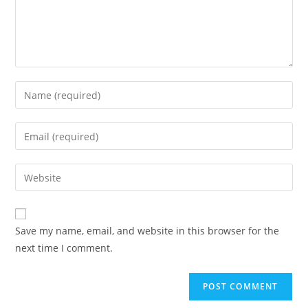
Enter
your
name
Enter
or
your
username
email
Enter
to
address
your
comment
to
website
comment
URL
Save my name, email, and website in this browser for the
(optional)
next time I comment.