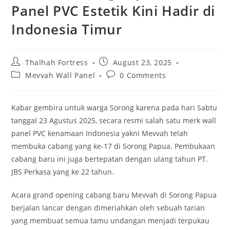
Panel PVC Estetik Kini Hadir di
Indonesia Timur
Post
Post
Thalhah Fortress
August 23, 2025
author:
published:
Post
Post
Mevvah Wall Panel
0 Comments
category:
comments:
Kabar gembira untuk warga Sorong karena pada hari Sabtu
tanggal 23 Agustus 2025, secara resmi salah satu merk wall
panel PVC kenamaan Indonesia yakni Mevvah telah
membuka cabang yang ke-17 di Sorong Papua. Pembukaan
cabang baru ini juga bertepatan dengan ulang tahun PT.
JBS Perkasa yang ke 22 tahun.
Acara grand opening cabang baru Mevvah di Sorong Papua
berjalan lancar dengan dimeriahkan oleh sebuah tarian
yang membuat semua tamu undangan menjadi terpukau