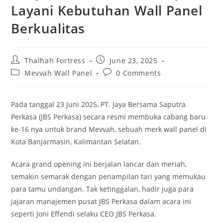
Layani Kebutuhan Wall Panel
Berkualitas
Post
Post
Thalhah Fortress
June 23, 2025
author:
published:
Post
Post
Mevvah Wall Panel
0 Comments
category:
comments:
Pada tanggal 23 Juni 2025, PT. Jaya Bersama Saputra
Perkasa (JBS Perkasa) secara resmi membuka cabang baru
ke-16 nya untuk brand Mevvah, sebuah merk wall panel di
Kota Banjarmasin, Kalimantan Selatan.
Acara grand opening ini berjalan lancar dan meriah,
semakin semarak dengan penampilan tari yang memukau
para tamu undangan. Tak ketinggalan, hadir juga para
jajaran manajemen pusat JBS Perkasa dalam acara ini
seperti Joni Effendi selaku CEO JBS Perkasa.