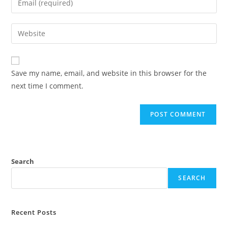
or
your
username
email
Enter
to
address
your
comment
to
website
comment
URL
Save my name, email, and website in this browser for the
(optional)
next time I comment.
Search
SEARCH
Recent Posts