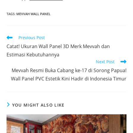
TAGS
:
MEVVAH WALL PANEL
Read
Previous Post
more
Catat! Ukuran Wall Panel 3D Merk Mevvah dan
articles
Estimasi Kebutuhannya
Next Post
Mevvah Resmi Buka Cabang ke-17 di Sorong Papua!
Wall Panel PVC Estetik Kini Hadir di Indonesia Timur
YOU MIGHT ALSO LIKE