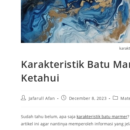
karakt
Karakteristik Batu M
Ketahui
Post
Post
Post
Jafarull Afan
December 8, 2023
Mat
author:
published:
category
Sudah tahu belum, apa saja
karakteristik batu marmer
?
artikel ini agar nantinya memperoleh informasi yang jel