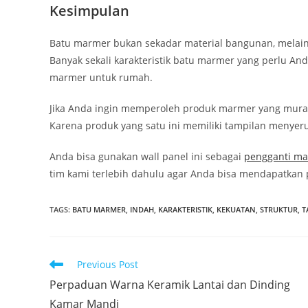
Kesimpulan
Batu marmer bukan sekadar material bangunan, melainka
Banyak sekali karakteristik batu marmer yang perlu A
marmer untuk rumah.
Jika Anda ingin memperoleh produk marmer yang mura
Karena produk yang satu ini memiliki tampilan menyer
Anda bisa gunakan wall panel ini sebagai
pengganti m
tim kami terlebih dahulu agar Anda bisa mendapatkan
TAGS
:
BATU MARMER
,
INDAH
,
KARAKTERISTIK
,
KEKUATAN
,
STRUKTUR
,
T
Read
Previous Post
more
Perpaduan Warna Keramik Lantai dan Dinding
articles
Kamar Mandi