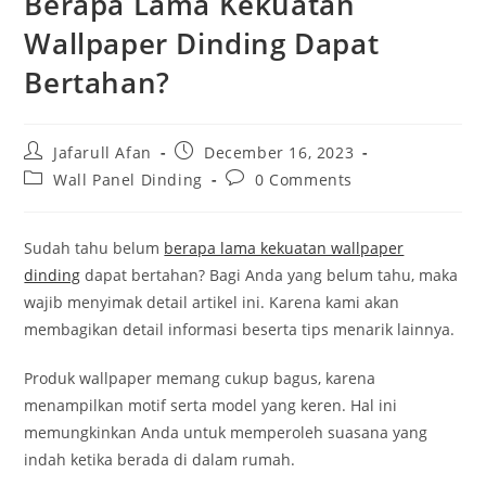
Berapa Lama Kekuatan
Wallpaper Dinding Dapat
Bertahan?
Post
Post
Jafarull Afan
December 16, 2023
author:
published:
Post
Post
Wall Panel Dinding
0 Comments
category:
comments:
Sudah tahu belum
berapa lama kekuatan wallpaper
dinding
dapat bertahan? Bagi Anda yang belum tahu, maka
wajib menyimak detail artikel ini. Karena kami akan
membagikan detail informasi beserta tips menarik lainnya.
Produk wallpaper memang cukup bagus, karena
menampilkan motif serta model yang keren. Hal ini
memungkinkan Anda untuk memperoleh suasana yang
indah ketika berada di dalam rumah.