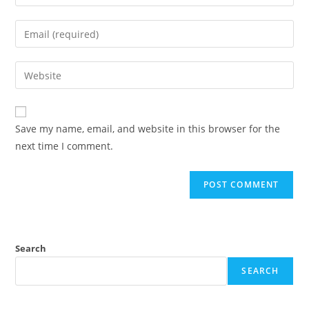
your
name
Enter
or
your
username
email
Enter
to
address
your
comment
to
website
comment
URL
Save my name, email, and website in this browser for the
(optional)
next time I comment.
Search
SEARCH