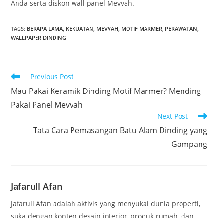
Anda serta diskon wall panel Mevvah.
TAGS
:
BERAPA LAMA
,
KEKUATAN
,
MEVVAH
,
MOTIF MARMER
,
PERAWATAN
,
WALLPAPER DINDING
Read
Previous Post
more
Mau Pakai Keramik Dinding Motif Marmer? Mending
articles
Pakai Panel Mevvah
Next Post
Tata Cara Pemasangan Batu Alam Dinding yang
Gampang
Jafarull Afan
Jafarull Afan adalah aktivis yang menyukai dunia properti,
suka dengan konten desain interior, produk rumah, dan